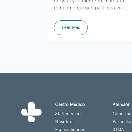
nervios y la mente forman una
red compleja que participa en...
Leer Más
Centro Médico
Atención
Staff médico
Cobertur
Nosotros
Particula
Especialidades
IOMA