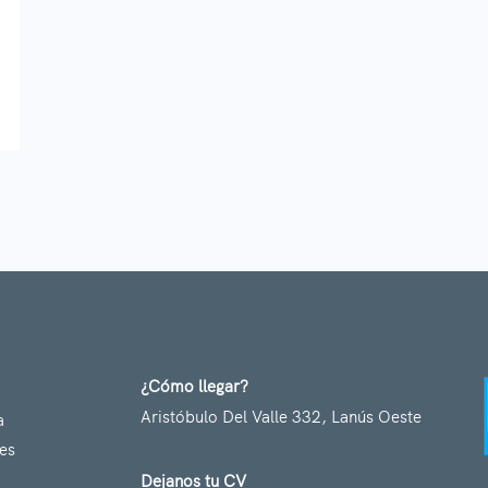
¿Cómo llegar?
Aristóbulo Del Valle 332, Lanús Oeste
a
res
Dejanos tu CV