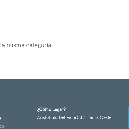
la misma categoría.
¿Cómo llegar?
Aristóbulo Del Valle 332, Lanús Oeste
a
res