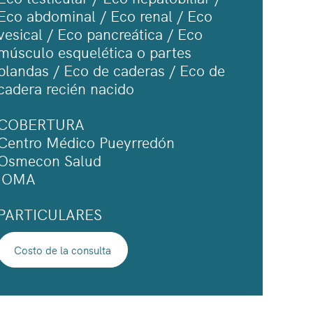
Eco abdominal / Eco renal / Eco
vesical / Eco pancreática / Eco
músculo esquelética o partes
blandas / Eco de caderas / Eco de
cadera recién nacido
COBERTURA
Centro Médico Pueyrredón
Osmecon Salud
IOMA
PARTICULARES
Costo de la consulta